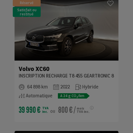
Réservé
Satisfait ou
restitué
(LLD)*
Volvo
XC60
INSCRIPTION RECHARGE T8 455 GEARTRONIC 8
64 898 km
2022
Hybride
Automatique
A
24
g CO
/km
2
39 990 €
800 €
/
TVA
mois
ou
inc.
TVA inc.