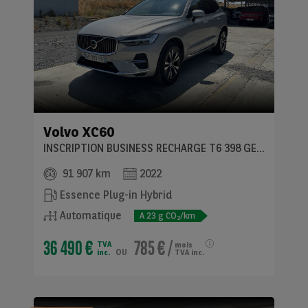
Volvo
XC60
INSCRIPTION BUSINESS RECHARGE T6 398 GEARTRONIC
91 907 km
2022
Essence Plug-in Hybrid
Automatique
A
23
g CO
/km
2
36 490 €
785 €
/
TVA
mois
ou
inc.
TVA inc.