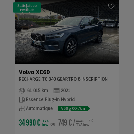
Satisfait ou
restitué
(LLD)*
Volvo
XC60
RECHARGE T6 340 GEARTRO 8 INSCRIPTION
61 015 km
2021
Essence Plug-in Hybrid
Automatique
A
56
g CO
/km
2
34 990 €
749 €
/
TVA
mois
ou
inc.
TVA inc.