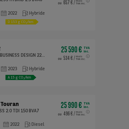
657 €
/
mois
ou
TVA inc.
2022
Hybride
e
D
153
g CO
/km
2
25 590 €
2
TVA
inc.
ACTIVE TOURER BUSINESS DESIGN 225E XDRIVE 245 DKG7
534 €
/
mois
ou
TVA inc.
2023
Hybride
e
A
15
g CO
/km
2
25 990 €
Touran
TVA
inc.
S 2.0 TDI 150 BVA7
496 €
/
mois
ou
TVA inc.
2022
Diesel