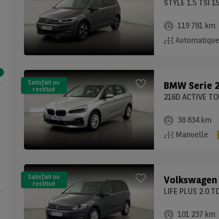
(LLD)*
STYLE 1.5 TSI 1
119 781 km
Automatiqu
Satisfait ou
BMW
Serie 
restitué
(LLD)*
38 834 km
Manuelle
Satisfait ou
Volkswagen
restitué
(LLD)*
LIFE PLUS 2.0 T
101 237 km