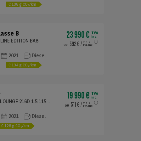
e
C
138
g CO
/km
2
23 990 €
lasse B
TVA
inc.
 LINE EDITION BA8
592 €
/
mois
ou
TVA inc.
2021
Diesel
e
C
134
g CO
/km
2
19 990 €
2
TVA
inc.
ACTIVE TOURER LOUNGE 216D 1.5 115 BVA7
511 €
/
mois
ou
TVA inc.
2021
Diesel
C
128
g CO
/km
2