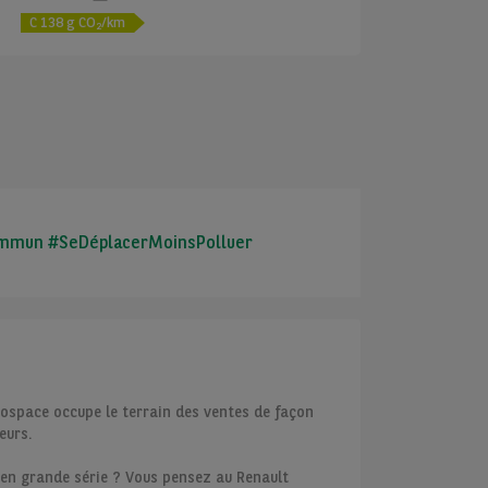
e
C
138
g CO
/km
2
 commun #SeDéplacerMoinsPolluer
nospace occupe le terrain des ventes de façon
eurs.
en grande série ? Vous pensez au Renault