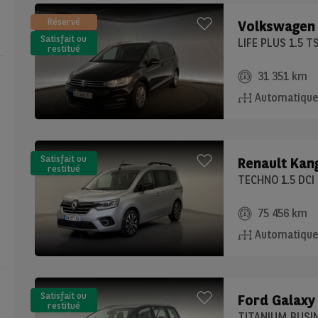
Réservé
Volkswagen
Satisfait ou
LIFE PLUS 1.5 T
restitué
(LLD)*
31 351 km
Automatiqu
Satisfait ou
Renault
Kan
restitué
(LLD)*
TECHNO 1.5 DCI
75 456 km
Automatiqu
Satisfait ou
Ford
Galaxy
restitué
(LLD)*
TITANIUM BUSIN