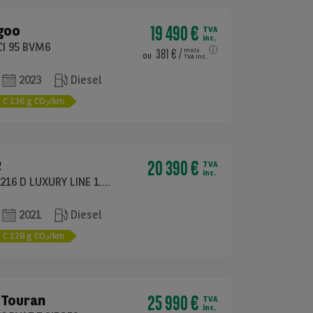
19 490 €
goo
TVA
inc.
CI 95 BVM6
381 €
/
mois
ou
TVA inc.
2023
Diesel
C
136
g CO
/km
2
20 390 €
2
TVA
inc.
ACTIVE TOURER 216 D LUXURY LINE 1.5 115 BVA7
2021
Diesel
C
128
g CO
/km
2
25 990 €
Touran
TVA
inc.