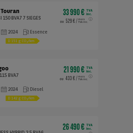
33 990 €
Touran
TVA
inc.
SI 150 BVA7 7 SIEGES
529 €
/
mois
ou
TVA inc.
2024
Essence
e
D
151
g CO
/km
2
21 990 €
goo
TVA
inc.
 115 BVA7
433 €
/
mois
ou
TVA inc.
2024
Diesel
e
D
142
g CO
/km
2
26 490 €
TVA
inc.
ESS HYBRID 2.5 BVA6