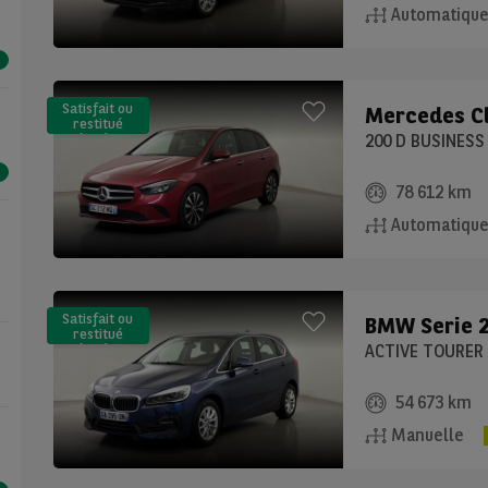
Automatiqu
Satisfait ou
Mercedes
C
restitué
(LLD)*
200 D BUSINESS
78 612 km
Automatiqu
Satisfait ou
BMW
Serie 
restitué
(LLD)*
54 673 km
Manuelle