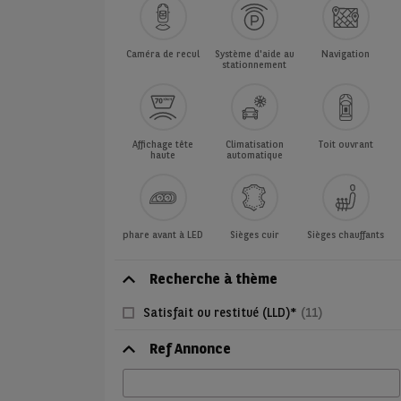
Caméra de recul
Système d'aide au
Navigation
stationnement
Affichage tête
Climatisation
Toit ouvrant
haute
automatique
phare avant à LED
Sièges cuir
Sièges chauffants
Recherche à thème
Satisfait ou restitué (LLD)*
(11)
Ref Annonce
Ref
Annonce