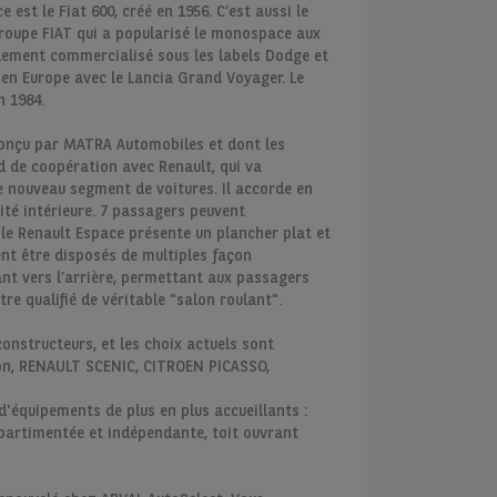
est le Fiat 600, créé en 1956. C’est aussi le
groupe FIAT qui a popularisé le monospace aux
alement commercialisé sous les labels Dodge et
en Europe avec le Lancia Grand Voyager. Le
n 1984.
conçu par MATRA Automobiles et dont les
 de coopération avec Renault, qui va
ce nouveau segment de voitures. Il accorde en
rité intérieure. 7 passagers peuvent
le Renault Espace présente un plancher plat et
nt être disposés de multiples façon
ant vers l’arrière, permettant aux passagers
re qualifié de véritable "salon roulant".
onstructeurs, et les choix actuels sont
on, RENAULT SCENIC, CITROEN PICASSO,
d'équipements de plus en plus accueillants :
partimentée et indépendante, toit ouvrant