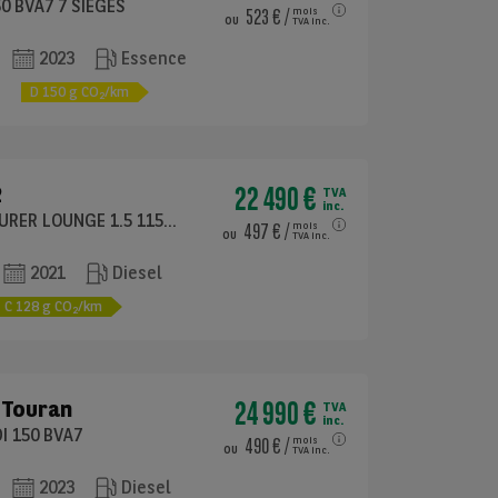
50 BVA7 7 SIEGES
523 €
/
mois
ou
TVA inc.
2023
Essence
e
D
150
g CO
/km
2
22 490 €
2
TVA
inc.
216D ACTIVE TOURER LOUNGE 1.5 115 BVA7
497 €
/
mois
ou
TVA inc.
2021
Diesel
C
128
g CO
/km
2
24 990 €
Touran
TVA
inc.
DI 150 BVA7
490 €
/
mois
ou
TVA inc.
2023
Diesel