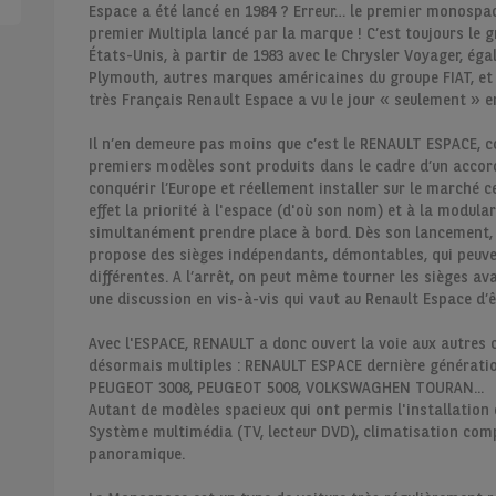
Espace a été lancé en 1984 ? Erreur… le premier monospace 
premier Multipla lancé par la marque ! C’est toujours le 
États-Unis, à partir de 1983 avec le Chrysler Voyager, ég
Plymouth, autres marques américaines du groupe FIAT, et 
très Français Renault Espace a vu le jour « seulement » e
Il n’en demeure pas moins que c’est le RENAULT ESPACE, 
premiers modèles sont produits dans le cadre d’un accord
conquérir l’Europe et réellement installer sur le marché 
effet la priorité à l'espace (d'où son nom) et à la modula
simultanément prendre place à bord. Dès son lancement, 
propose des sièges indépendants, démontables, qui peuve
différentes. A l’arrêt, on peut même tourner les sièges av
une discussion en vis-à-vis qui vaut au Renault Espace d’êt
Avec l'ESPACE, RENAULT a donc ouvert la voie aux autres c
désormais multiples : RENAULT ESPACE dernière générati
PEUGEOT 3008, PEUGEOT 5008, VOLKSWAGHEN TOURAN...
Autant de modèles spacieux qui ont permis l'installation 
Système multimédia (TV, lecteur DVD), climatisation com
panoramique.