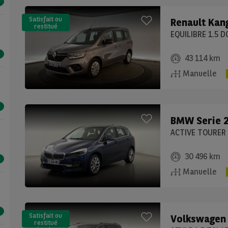
Satisfait ou
Renault
Kan
restitué
(LLD)*
EQUILIBRE 1.5 D
43 114 km
Manuelle
BMW
Serie 
30 496 km
Manuelle
Satisfait ou
Volkswagen
restitué