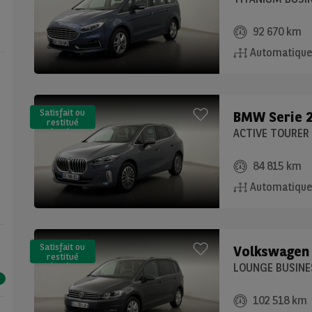
92 670 km
Automatiqu
Satisfait ou
BMW
Serie 
restitué
(LLD)*
84 815 km
Automatiqu
Satisfait ou
Volkswagen
restitué
(LLD)*
LOUNGE BUSINES
102 518 km