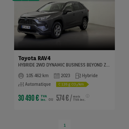
(LLD)*
Toyota
RAV4
HYBRIDE 2WD DYNAMIC BUSINESS BEYOND ZERO
105 462 km
2023
Hybride
Automatique
C
126
g CO
/km
2
30 490 €
574 €
/
TVA
mois
ou
inc.
TVA inc.
1