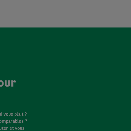
our
 vous plait ?
comparables ?
uter et vous