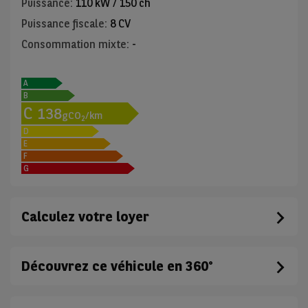
Puissance
:
110 kW / 150 ch
Puissance fiscale
:
8 CV
Consommation mixte
:
-
A
B
C
138
gCO
/km
2
D
E
F
G
Calculez votre loyer
Découvrez ce véhicule en 360°