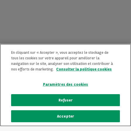
En cliquant sur « Accepter », vous acceptez le stockage de
tous les cookies sur votre appareil pour améliorer la
navigation sur le site, analyser son utilisation et contribuer à
nos efforts de marketing.
Consulter la politique cookies
Paramètres des cookies
CONTACTEZ-NOUS MAINTENANT !
Refuser
Une question ?
Accepter
Nous sommes là pour vous.
ECRIVEZ-NOUS