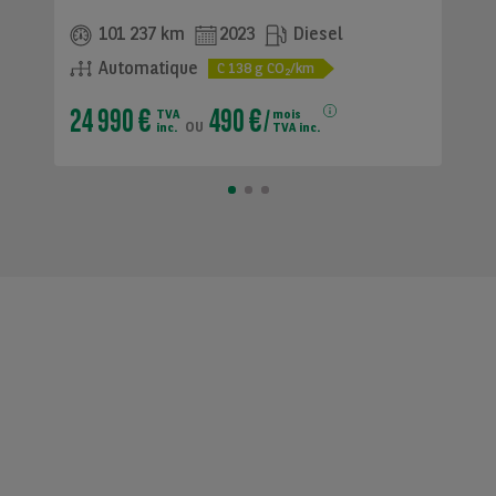
101 237 km
2023
Diesel
Automatique
C
138
g CO
/km
2
24 990 €
490 €
TVA
mois
ou
inc.
TVA inc.