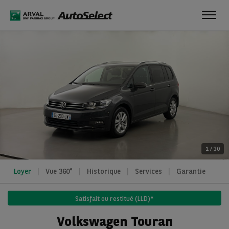
Toggl
navig
1
/
30
Loyer
Vue 360°
Historique
Services
Garantie
Satisfait ou restitué (LLD)*
Volkswagen Touran