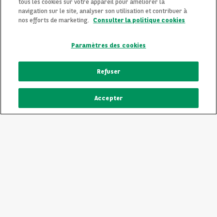
tous les cookies sur votre appareil pour améliorer la
navigation sur le site, analyser son utilisation et contribuer à
nos efforts de marketing.
Consulter la politique cookies
Paramètres des cookies
CONTACTEZ-NOUS MAINTENANT !
Refuser
Une question ?
Accepter
Nous sommes là pour vous.
ECRIVEZ-NOUS
Vous souhaitez une précision sur un modèle qui vous plait
? Vous hésitez entre deux voitures d'occasion
comparables ? Par téléphone, nous sommes là pour vous
écouter et vous guider dans votre choix.
CONTACTEZ-NOUS