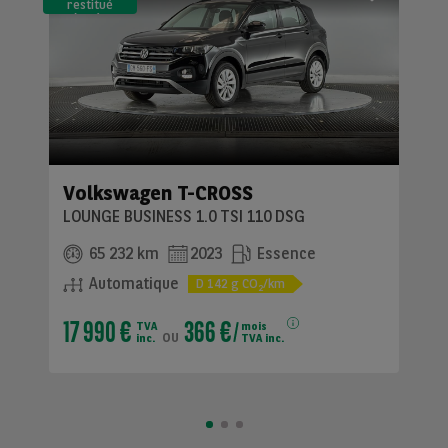
restitué
(LLD)*
Volkswagen T-CROSS
LOUNGE BUSINESS 1.0 TSI 110 DSG
65 232 km
2023
Essence
Automatique
D
142
g CO
/km
2
17 990 €
366 €
TVA
mois
ou
inc.
TVA inc.