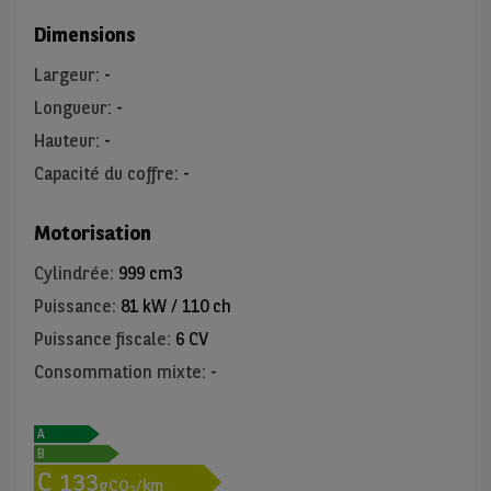
Dimensions
Largeur
:
-
Longueur
:
-
Hauteur
:
-
Capacité du coffre
:
-
Motorisation
Cylindrée
:
999 cm3
Puissance
:
81 kW / 110 ch
Puissance fiscale
:
6 CV
Consommation mixte
:
-
A
B
C
133
gCO
/km
2