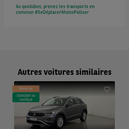
Au quotidien, prenez les transports en
commun #SeDéplacerMoinsPolluer
Autres voitures similaires
Réservé
Satisfait ou
restitué
(LLD)*