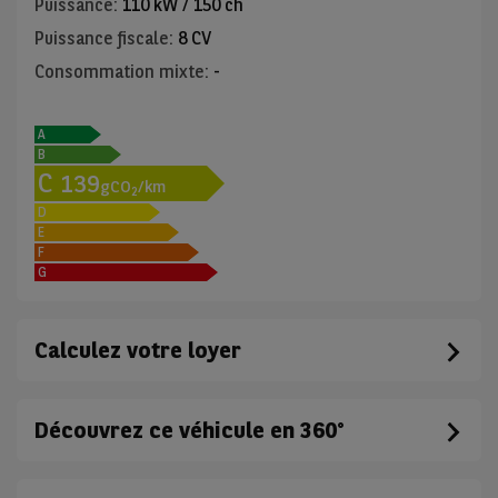
Puissance
:
110 kW / 150 ch
Puissance fiscale
:
8 CV
Consommation mixte
:
-
A
B
C
139
gCO
/km
2
D
E
F
G
Calculez votre loyer
Découvrez ce véhicule en 360°