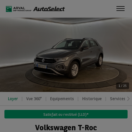
Toggl
navig
1
/
25
Loyer
Vue 360°
Equipements
Historique
Services
Satisfait ou restitué (LLD)*
Volkswagen T-Roc