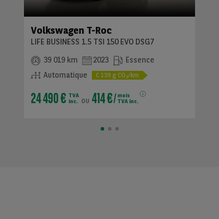
Volkswagen T-Roc
LIFE BUSINESS 1.5 TSI 150 EVO DSG7
39 019 km
2023
Essence
Automatique
C
139
g CO
/km
2
24 490 €
414 €
TVA
mois
ou
inc.
TVA inc.