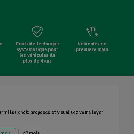
é
Contrôle technique
Véhicules de
systématique pour
première main
les véhicules de
plus de 4 ans
armi les choix proposés et visualisez votre loyer
 mois
48 mois