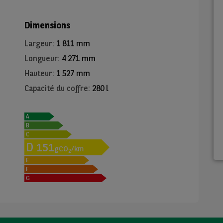
Dimensions
Largeur
:
1 811 mm
Longueur
:
4 271 mm
Hauteur
:
1 527 mm
Capacité du coffre
:
280 l
A
B
C
D
151
gCO
/km
2
E
F
G