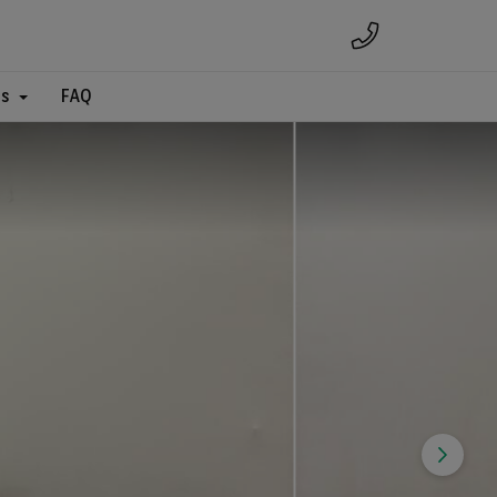
es
FAQ