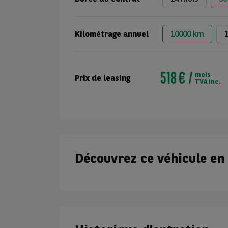
Kilométrage annuel
10000 km
518 €
mois
Prix de leasing
TVA inc.
Découvrez ce véhicule en