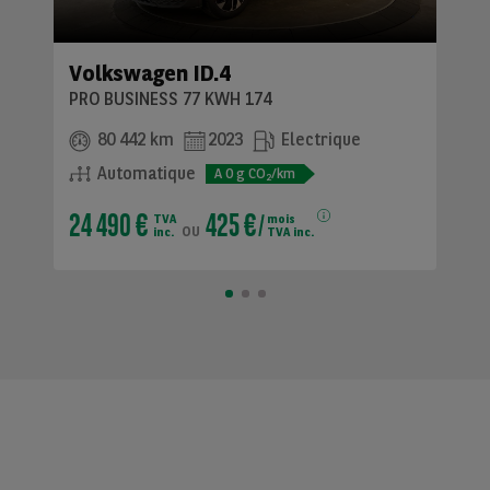
Volkswagen ID.4
PRO BUSINESS 77 KWH 174
80 442 km
2023
Electrique
Automatique
A
0
g CO
/km
2
24 490 €
425 €
TVA
mois
ou
inc.
TVA inc.