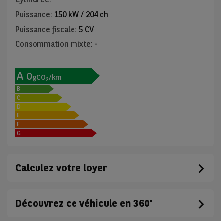
Puissance
:
150 kW / 204 ch
Puissance fiscale
:
5 CV
Consommation mixte
:
-
A
0
gCO
/km
2
B
C
D
E
F
G
Calculez votre loyer
Découvrez ce véhicule en 360°