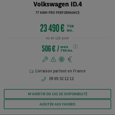
Volkswagen ID.4
77 KWH PRO PERFORMANCE
Voir toutes les
23 490 €
TVA
photos
inc.
ou en LLD pour
506 €
mois
TVA inc.
Livraison partout en France
09 69 32 12 12
M'AVERTIR EN CAS DE DISPONIBILITÉ
AJOUTER AUX FAVORIS