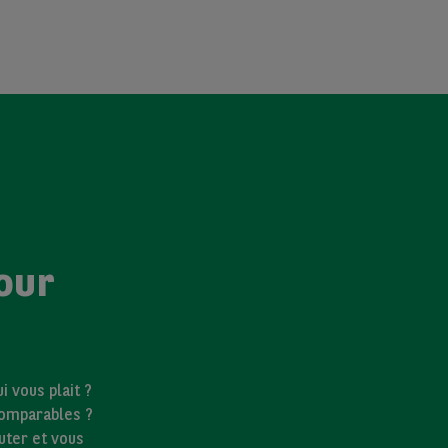
our
 vous plait ?
comparables ?
uter et vous