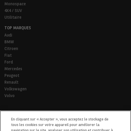
Monospace
4X4 / SUV
Utilitaire
TOP MARQUES
Audi
BMW
Citroen
Fiat
Ford
Mercedes
Peugeot
Renault
Volkswagen
Volvo
* Pour tous les trajets de la vie.
En cliquant sur « Accepter », vous acceptez le stockage de
tous les cookies sur votre appareil pour améliorer la
navigation sur le site, analyser son utilisation et contribuer à