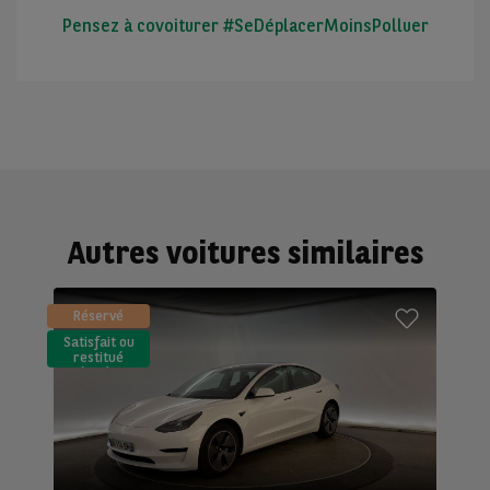
Pensez à covoiturer #SeDéplacerMoinsPolluer
Autres voitures similaires
Réservé
Satisfait ou
restitué
(LLD)*