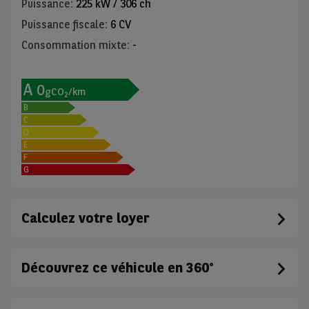
Puissance
:
225 kW / 306 ch
Puissance fiscale
:
6 CV
Consommation mixte
:
-
A
0
gCO
/km
2
B
C
D
E
F
G
Calculez votre loyer
Découvrez ce véhicule en 360°