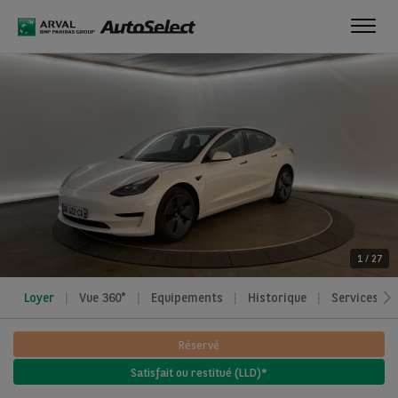
Toggl
navig
1
/
27
Loyer
Vue 360°
Equipements
Historique
Services
Réservé
Satisfait ou restitué (LLD)*