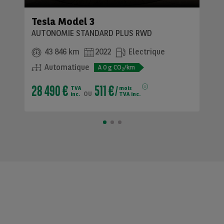
Tesla Model 3
AUTONOMIE STANDARD PLUS RWD
43 846 km
2022
Electrique
Automatique
A
0
g CO
/km
2
28 490 €
511 €
TVA
mois
ou
inc.
TVA inc.