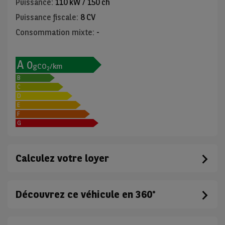
Puissance
:
110 kW / 150 ch
Puissance fiscale
:
8 CV
Consommation mixte
:
-
A
0
gCO
/km
2
B
C
D
E
F
G
Calculez votre loyer
Découvrez ce véhicule en 360°