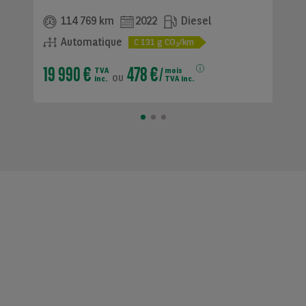
114 769 km
2022
Diesel
Automatique
C
131
g CO
/km
2
19 990 €
478 €
TVA
mois
ou
inc.
TVA inc.