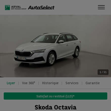
Toggl
navig
1
/
31
Loyer
Vue 360°
Historique
Services
Garantie
Satisfait ou restitué (LLD)*
Skoda Octavia