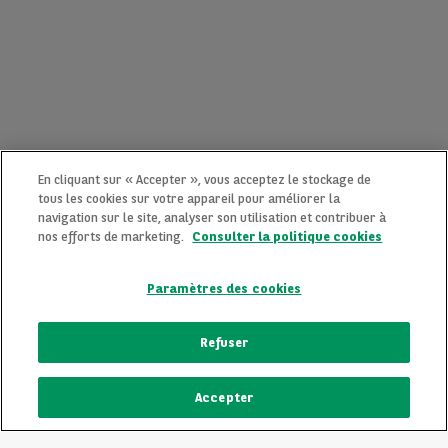
En cliquant sur « Accepter », vous acceptez le stockage de
tous les cookies sur votre appareil pour améliorer la
navigation sur le site, analyser son utilisation et contribuer à
nos efforts de marketing.
Consulter la politique cookies
Paramètres des cookies
CONTACTEZ-NOUS MAINTENANT !
Refuser
Une question ?
Accepter
Nous sommes là pour vous.
ECRIVEZ-NOUS