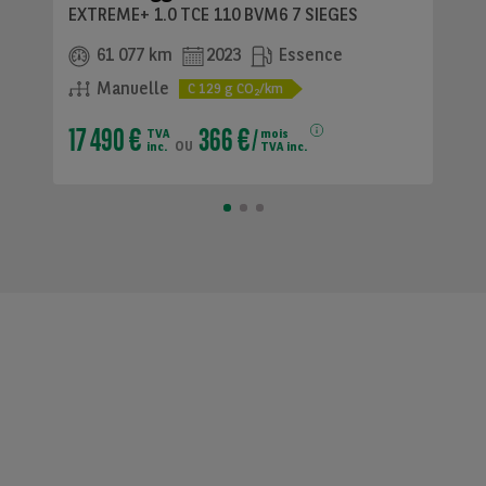
EXTREME+ 1.0 TCE 110 BVM6 7 SIEGES
61 077 km
2023
Essence
Manuelle
C
129
g CO
/km
2
17 490 €
366 €
TVA
mois
ou
inc.
TVA inc.