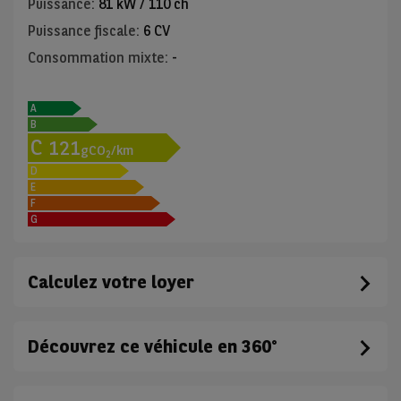
Puissance
:
81 kW / 110 ch
Puissance fiscale
:
6 CV
Consommation mixte
:
-
A
B
C
121
gCO
/km
2
D
E
F
G
Calculez votre loyer
Découvrez ce véhicule en 360°