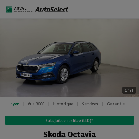
Toggl
navig
1
/
31
Loyer
Vue 360°
Historique
Services
Garantie
Satisfait ou restitué (LLD)*
Skoda Octavia