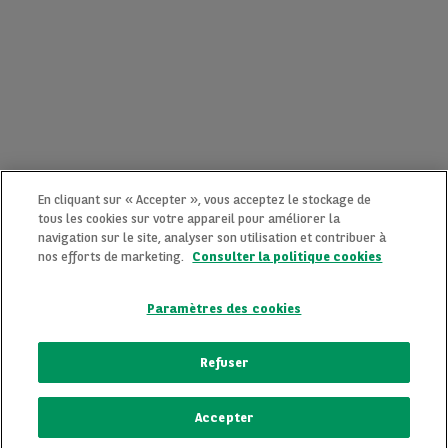
En cliquant sur « Accepter », vous acceptez le stockage de
tous les cookies sur votre appareil pour améliorer la
navigation sur le site, analyser son utilisation et contribuer à
nos efforts de marketing.
Consulter la politique cookies
Paramètres des cookies
CONTACTEZ-NOUS MAINTENANT !
Refuser
Une question ?
Accepter
Nous sommes là pour vous.
ECRIVEZ-NOUS