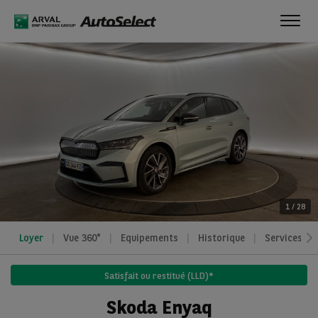
Toggl
navig
1
/
28
Loyer
Vue 360°
Equipements
Historique
Services
Satisfait ou restitué (LLD)*
Skoda Enyaq