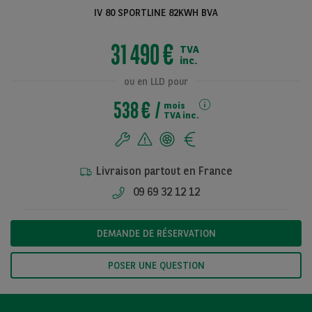
IV 80 SPORTLINE 82KWH BVA
31 490 €
TVA
Voir toutes les
inc.
photos
ou en LLD pour
538 €
mois
TVA inc.
Livraison partout en France
09 69 32 12 12
DEMANDE DE RÉSERVATION
POSER UNE QUESTION