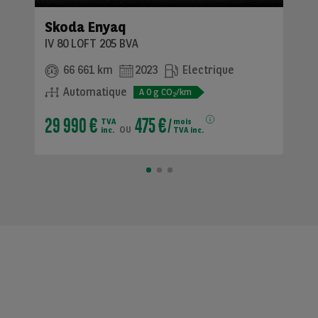
Skoda Enyaq
IV 80 LOFT 205 BVA
66 661 km
2023
Electrique
Automatique
A
0
g CO
/km
2
29 990 €
475 €
TVA
mois
ou
inc.
TVA inc.