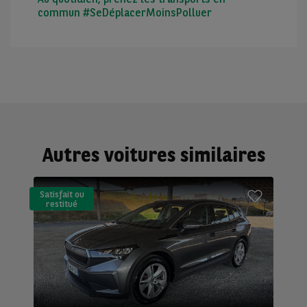
commun #SeDéplacerMoinsPolluer
Autres voitures similaires
Satisfait ou
restitué
(LLD)*