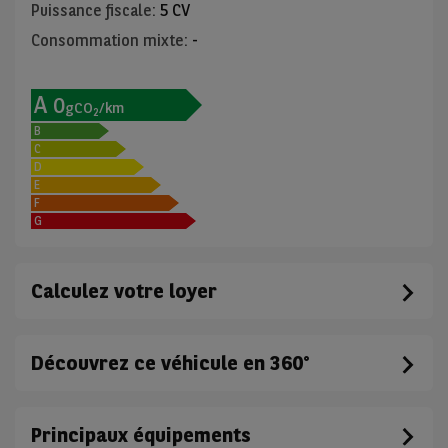
Puissance fiscale
:
5 CV
Consommation mixte
:
-
A
0
gCO
/km
2
B
C
D
E
F
G
Calculez votre loyer
Découvrez ce véhicule en 360°
Principaux équipements