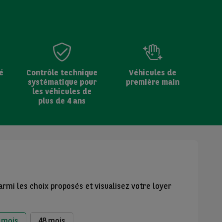
é
Contrôle technique
Véhicules de
systématique pour
première main
les véhicules de
plus de 4 ans
armi les choix proposés et visualisez votre loyer
 mois
48 mois