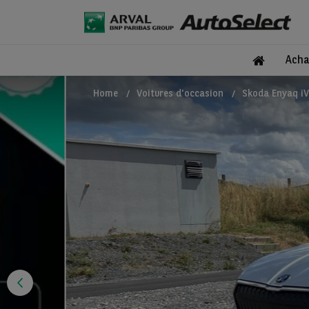
Acha
Home
Voitures d'occasion
Skoda Enyaq iV