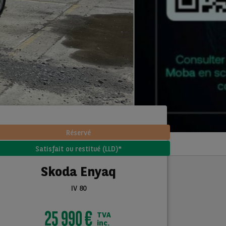
Réservé
Satisfait ou restitué (LLD)*
Skoda Enyaq
IV 80
25 990 €
TVA
inc.