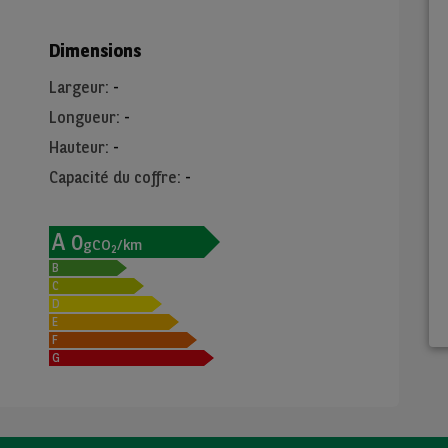
Dimensions
Largeur
:
-
Longueur
:
-
Hauteur
:
-
Capacité du coffre
:
-
A
0
gCO
/km
2
B
C
D
E
F
G