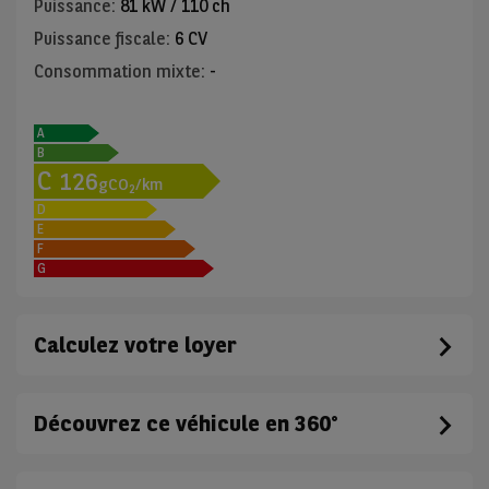
Puissance
:
81 kW / 110 ch
Puissance fiscale
:
6 CV
Consommation mixte
:
-
A
B
C
126
gCO
/km
2
D
E
F
G
Calculez votre loyer
Découvrez ce véhicule en 360°