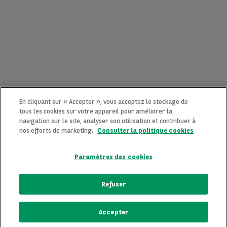
En cliquant sur « Accepter », vous acceptez le stockage de
tous les cookies sur votre appareil pour améliorer la
navigation sur le site, analyser son utilisation et contribuer à
nos efforts de marketing.
Consulter la politique cookies
Paramètres des cookies
CONTACTEZ-NOUS MAINTENANT !
Refuser
Une question ?
Accepter
Nous sommes là pour vous.
ECRIVEZ-NOUS