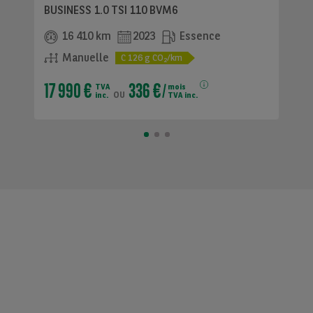
BUSINESS 1.0 TSI 110 BVM6
16 410 km
2023
Essence
Manuelle
C
126
g CO
/km
2
17 990 €
336 €
TVA
mois
ou
inc.
TVA inc.