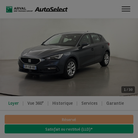
Toggl
navig
1
/
30
Loyer
Vue 360°
Historique
Services
Garantie
Réservé
Satisfait ou restitué (LLD)*