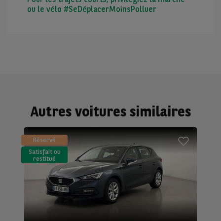
ou le vélo #SeDéplacerMoinsPolluer
Autres voitures similaires
Réservé
Satisfait ou
restitué
(LLD)*