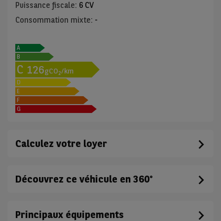
Puissance fiscale
:
6 CV
Consommation mixte
:
-
A
B
C
126
gCO
/km
2
D
E
F
G
Calculez votre loyer
Découvrez ce véhicule en 360°
Principaux équipements