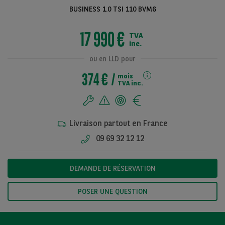
BUSINESS 1.0 TSI 110 BVM6
17 990 €
TVA
Voir toutes les
inc.
photos
ou en LLD pour
374 €
mois
TVA inc.
Livraison partout en France
09 69 32 12 12
DEMANDE DE RÉSERVATION
POSER UNE QUESTION