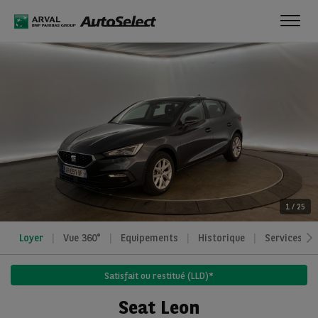
Toggl
navig
1
/
25
Loyer
Vue 360°
Equipements
Historique
Services
Satisfait ou restitué (LLD)*
Seat Leon