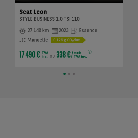
Seat Leon
STYLE BUSINESS 1.0 TSI 110
27 148 km
2023
Essence
Manuelle
C
126
g CO
/km
2
17 490 €
338 €
TVA
mois
ou
inc.
TVA inc.