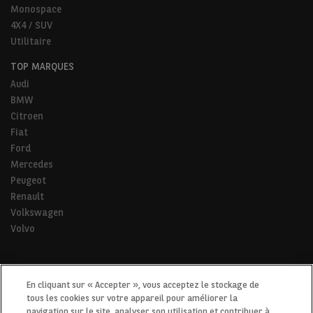
Monospace
4X4 / SUV
Utilitaire
TOP MARQUES
Audi
BMW
Citroen
Fiat
Ford
Mercedes
Peugeot
Renault
Volkswagen
Volvo
* Pour tous les trajets de la vie.
En cliquant sur « Accepter », vous acceptez le stockage de
tous les cookies sur votre appareil pour améliorer la
navigation sur le site, analyser son utilisation et contribuer à