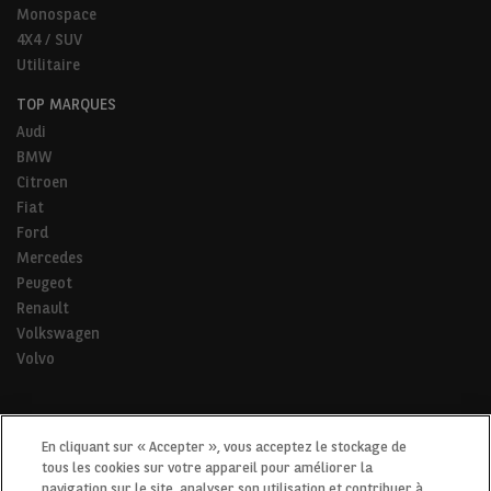
Monospace
4X4 / SUV
Utilitaire
TOP MARQUES
Audi
BMW
Citroen
Fiat
Ford
Mercedes
Peugeot
Renault
Volkswagen
Volvo
* Pour tous les trajets de la vie.
En cliquant sur « Accepter », vous acceptez le stockage de
tous les cookies sur votre appareil pour améliorer la
navigation sur le site, analyser son utilisation et contribuer à