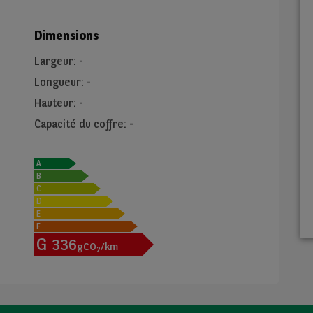
Dimensions
Largeur
:
-
Longueur
:
-
Hauteur
:
-
Capacité du coffre
:
-
A
B
C
D
E
F
G
336
gCO
/km
2