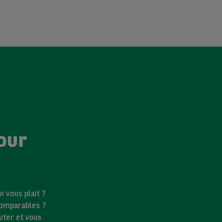
our
 vous plait ?
comparables ?
uter et vous