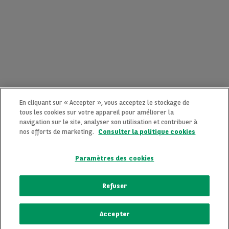
En cliquant sur « Accepter », vous acceptez le stockage de
tous les cookies sur votre appareil pour améliorer la
navigation sur le site, analyser son utilisation et contribuer à
nos efforts de marketing.
Consulter la politique cookies
Paramètres des cookies
CONTACTEZ-NOUS MAINTENANT !
Refuser
Une question ?
Accepter
Nous sommes là pour vous.
ECRIVEZ-NOUS