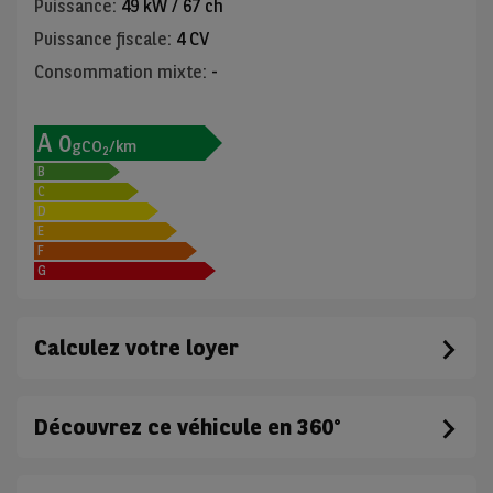
Puissance
:
49 kW / 67 ch
Puissance fiscale
:
4 CV
Consommation mixte
:
-
A
0
gCO
/km
2
B
C
D
E
F
G
Calculez votre loyer
Découvrez ce véhicule en 360°