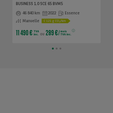
BUSINESS 1.0 SCE 65 BVM5
46 840 km
2022
Essence
Manuelle
C
121
g CO
/km
2
11 490 €
289 €
TVA
mois
ou
inc.
TVA inc.