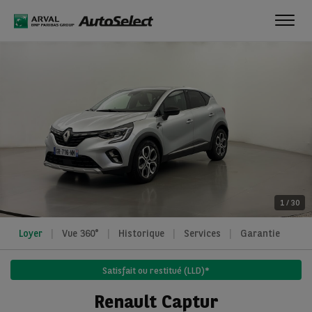
Toggl
navig
1
/
30
Loyer
Vue 360°
Historique
Services
Garantie
Satisfait ou restitué (LLD)*
Renault Captur