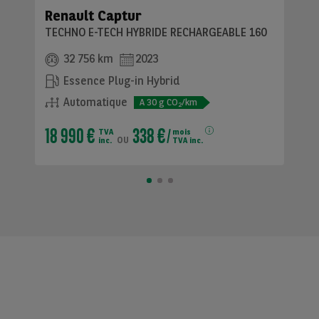
Renault Captur
TECHNO E-TECH HYBRIDE RECHARGEABLE 160
32 756 km
2023
Essence Plug-in Hybrid
Automatique
A
30
g CO
/km
2
18 990 €
338 €
TVA
mois
ou
inc.
TVA inc.