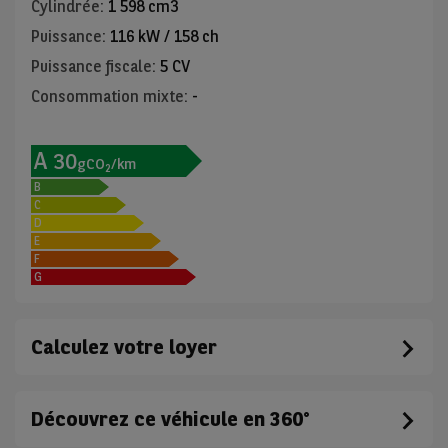
Cylindrée
:
1 598 cm3
Puissance
:
116 kW / 158 ch
Puissance fiscale
:
5 CV
Consommation mixte
:
-
A
30
gCO
/km
2
B
C
D
E
F
G
Calculez votre loyer
Découvrez ce véhicule en 360°