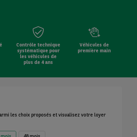
é
Contrôle technique
Véhicules de
systématique pour
première main
les véhicules de
plus de 4 ans
armi les choix proposés et visualisez votre loyer
 mois
48 mois