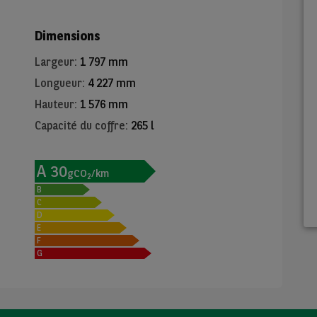
Dimensions
Largeur
:
1 797 mm
Longueur
:
4 227 mm
Hauteur
:
1 576 mm
Capacité du coffre
:
265 l
A
30
gCO
/km
2
B
C
D
E
F
G