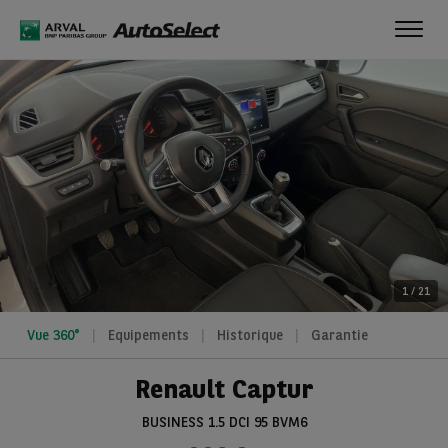
Toggl
navig
1
/
21
Vue 360°
Equipements
Historique
Garantie
Renault Captur
BUSINESS 1.5 DCI 95 BVM6