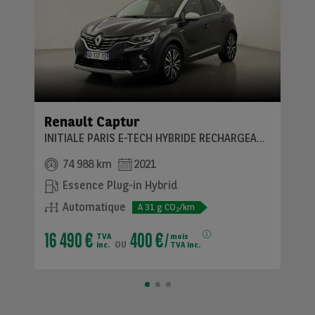
Renault Captur
INITIALE PARIS E-TECH HYBRIDE RECHARGEABLE 160
74 988 km
2021
Essence Plug-in Hybrid
Automatique
A
31
g CO
/km
2
16 490 €
400 €
TVA
mois
ou
inc.
TVA inc.