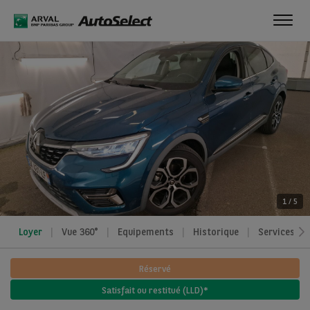
Toggl
navig
1
/
5
Loyer
Vue 360°
Equipements
Historique
Services
Réservé
Satisfait ou restitué (LLD)*