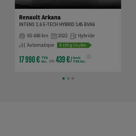
Renault Arkana
INTENS 1.6 E-TECH HYBRID 145 BVA6
60 446 km
2022
Hybride
Automatique
B
109
g CO
/km
2
17 990 €
439 €
TVA
mois
ou
inc.
TVA inc.