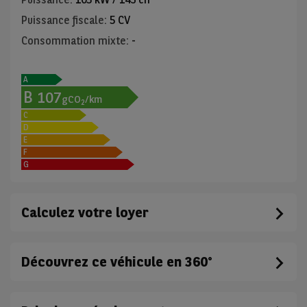
Puissance fiscale
:
5 CV
Consommation mixte
:
-
A
B
107
gCO
/km
2
C
D
E
F
G
Calculez votre loyer
Découvrez ce véhicule en 360°