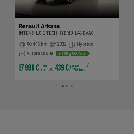
Renault Arkana
INTENS 1.6 E-TECH HYBRID 145 BVA6
60 446 km
2022
Hybride
Automatique
B
109
g CO
/km
2
17 990 €
439 €
TVA
mois
ou
inc.
TVA inc.