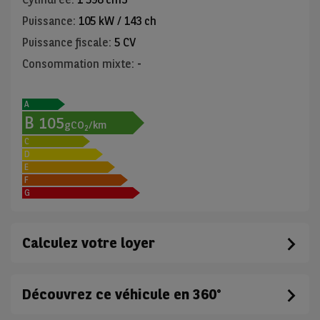
Puissance
:
105 kW / 143 ch
Puissance fiscale
:
5 CV
Consommation mixte
:
-
A
B
105
gCO
/km
2
C
D
E
F
G
Calculez votre loyer
Découvrez ce véhicule en 360°