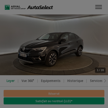
Toggl
navig
1
/
28
Loyer
Vue 360°
Equipements
Historique
Services
Réservé
Satisfait ou restitué (LLD)*