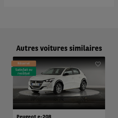
Autres voitures similaires
Réservé
Satisfait ou
restitué
(LLD)*
Peugeot e-208