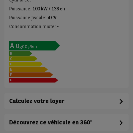
Puissance
:
100 kW / 136 ch
Puissance fiscale
:
4 CV
Consommation mixte
:
-
A
0
gCO
/km
2
B
C
D
E
F
G
Calculez votre loyer
Découvrez ce véhicule en 360°