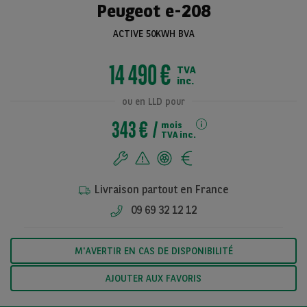
Peugeot e-208
ACTIVE 50KWH BVA
Voir toutes les
14 490 €
TVA
photos
inc.
ou en LLD pour
343 €
mois
TVA inc.
Livraison partout en France
09 69 32 12 12
M'AVERTIR EN CAS DE DISPONIBILITÉ
AJOUTER AUX FAVORIS