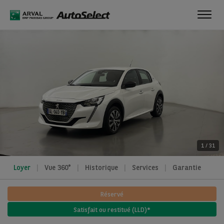
Toggl
navig
1
/
31
Loyer
Vue 360°
Historique
Services
Garantie
Réservé
Satisfait ou restitué (LLD)*