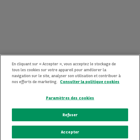
En cliquant sur « Accepter », vous acceptez le stockage de
tous les cookies sur votre appareil pour améliorer la
navigation sur le site, analyser son utilisation et contribuer à
nos efforts de marketing.
Consulter la politique cookies
Paramètres des cookies
CONTACTEZ-NOUS MAINTENANT !
Refuser
Une question ?
Accepter
Nous sommes là pour vous.
ECRIVEZ-NOUS