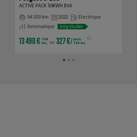
ACTIVE PACK 50KWH BVA
94 203 km
2022
Electrique
Automatique
A
0
g CO
/km
2
13 490 €
327 €
TVA
mois
ou
inc.
TVA inc.