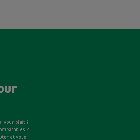
our
 vous plait ?
comparables ?
uter et vous