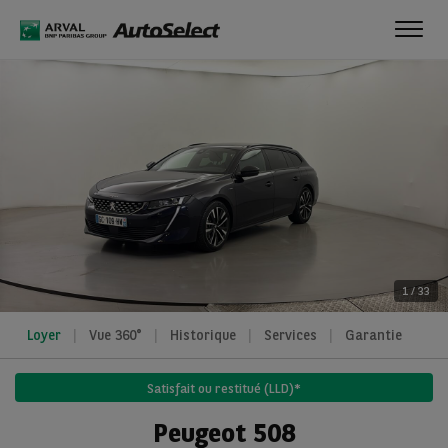
Toggl
navig
1
/
33
Loyer
Vue 360°
Historique
Services
Garantie
Satisfait ou restitué (LLD)*
Peugeot 508