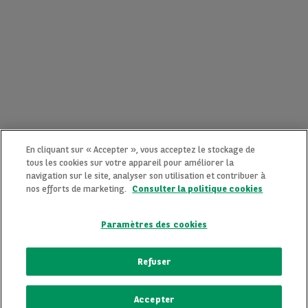
En cliquant sur « Accepter », vous acceptez le stockage de
tous les cookies sur votre appareil pour améliorer la
navigation sur le site, analyser son utilisation et contribuer à
nos efforts de marketing.
Consulter la politique cookies
Paramètres des cookies
CONTACTEZ-NOUS MAINTENANT !
Refuser
Une question ?
Accepter
ECRIVEZ-NOUS