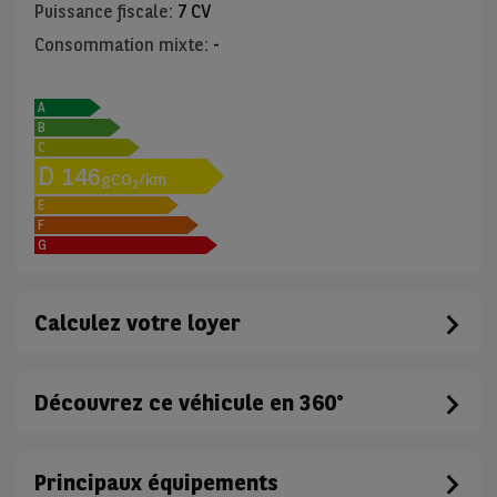
Puissance fiscale
:
7 CV
Consommation mixte
:
-
A
B
C
D
146
gCO
/km
2
E
F
G
Calculez votre loyer
Découvrez ce véhicule en 360°
Principaux équipements