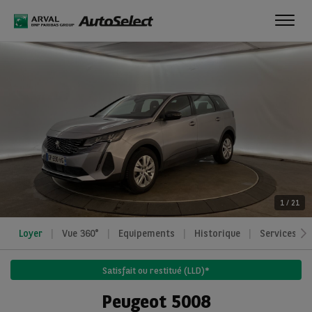
Toggl
navig
1
/
21
Loyer
Vue 360°
Equipements
Historique
Services
Satisfait ou restitué (LLD)*
Peugeot 5008