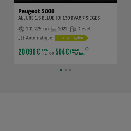
Peugeot 5008
ALLURE 1.5 BLLUEHDI 130 BVA8 7 SIEGES
101 275 km
2022
Diesel
Automatique
C
140
g CO
/km
2
20 090 €
504 €
TVA
mois
ou
inc.
TVA inc.