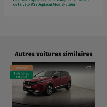
ou le vélo #SeDéplacerMoinsPolluer
Autres voitures similaires
Réservé
Satisfait ou
restitué
(LLD)*