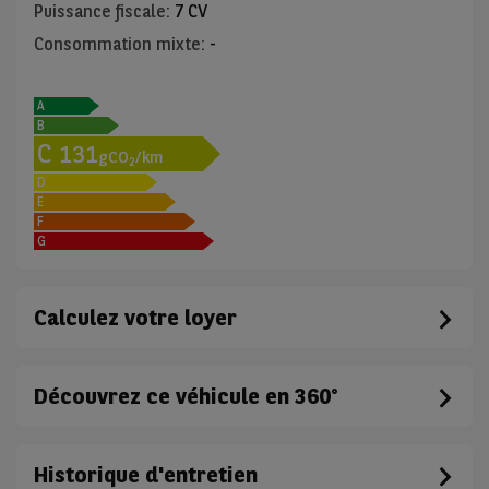
Puissance fiscale
:
7 CV
Consommation mixte
:
-
A
B
C
131
gCO
/km
2
D
E
F
G
Calculez votre loyer
Découvrez ce véhicule en 360°
Historique d'entretien