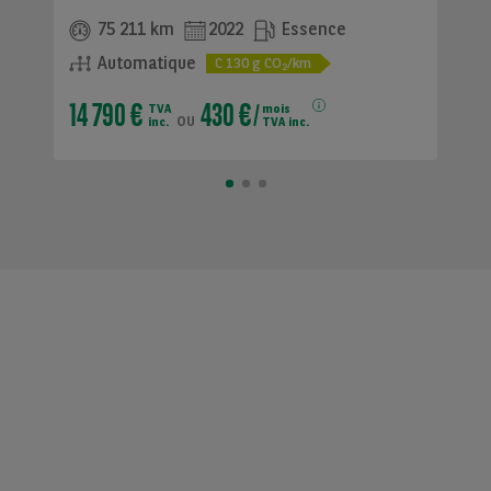
75 211 km
2022
Essence
Automatique
C
130
g CO
/km
2
14 790 €
430 €
TVA
mois
ou
inc.
TVA inc.