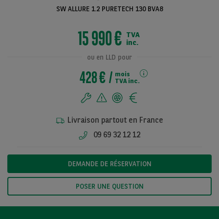
SW ALLURE 1.2 PURETECH 130 BVA8
15 990 €
TVA
Voir toutes les
inc.
photos
ou en LLD pour
428 €
mois
TVA inc.
Livraison partout en France
09 69 32 12 12
DEMANDE DE RÉSERVATION
POSER UNE QUESTION