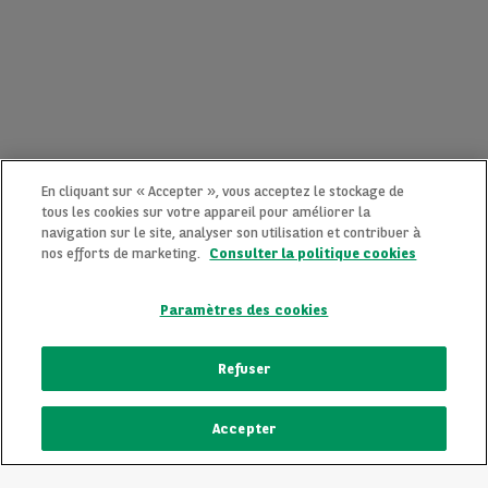
En cliquant sur « Accepter », vous acceptez le stockage de
tous les cookies sur votre appareil pour améliorer la
navigation sur le site, analyser son utilisation et contribuer à
nos efforts de marketing.
Consulter la politique cookies
Paramètres des cookies
CONTACTEZ-NOUS MAINTENANT !
Refuser
Une question ?
Accepter
Nous sommes là pour vous.
ECRIVEZ-NOUS