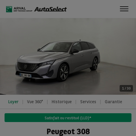
Toggl
navig
1
/
30
Loyer
Vue 360°
Historique
Services
Garantie
Satisfait ou restitué (LLD)*
Peugeot 308