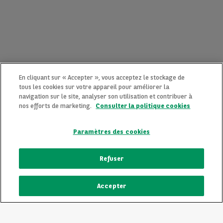
En cliquant sur « Accepter », vous acceptez le stockage de
tous les cookies sur votre appareil pour améliorer la
navigation sur le site, analyser son utilisation et contribuer à
nos efforts de marketing.
Consulter la politique cookies
Paramètres des cookies
CONTACTEZ-NOUS MAINTENANT !
Refuser
Une question ?
Accepter
Nous sommes là pour vous.
ECRIVEZ-NOUS
Vous souhaitez une précision sur un modèle qui vous plait