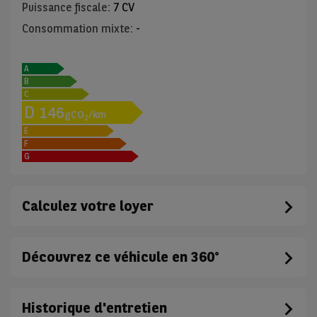
Puissance fiscale
:
7 CV
Consommation mixte
:
-
A
B
C
D
146
gCO
/km
2
E
F
G
Calculez votre loyer
Découvrez ce véhicule en 360°
Historique d'entretien