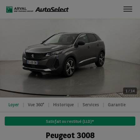
Toggl
navig
1
/
34
Loyer
Vue 360°
Historique
Services
Garantie
Satisfait ou restitué (LLD)*
Peugeot 3008