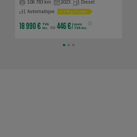
106 783 km
2023
Diesel
Automatique
D
146
g CO
/km
2
18 990 €
446 €
TVA
mois
ou
inc.
TVA inc.