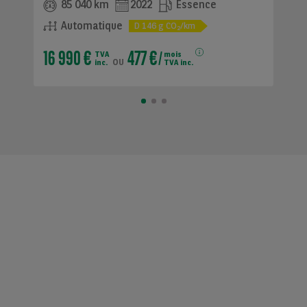
85 040 km
2022
Essence
Automatique
D
146
g CO
/km
2
16 990 €
477 €
TVA
mois
ou
inc.
TVA inc.