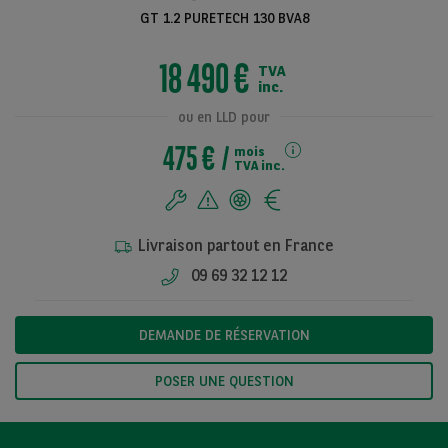
GT 1.2 PURETECH 130 BVA8
18 490 €
TVA
Voir toutes les
inc.
photos
ou en LLD pour
475 €
mois
TVA inc.
Livraison partout en France
09 69 32 12 12
DEMANDE DE RÉSERVATION
POSER UNE QUESTION