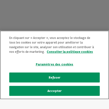
En cliquant sur « Accepter », vous acceptez le stockage de
tous les cookies sur votre appareil pour améliorer la
navigation sur le site, analyser son utilisation et contribuer à
nos efforts de marketing.
Consulter la politique cookies
Paramètres des cookies
CONTACTEZ-NOUS MAINTENANT !
Refuser
Une question ?
Accepter
Nous sommes là pour vous.
ECRIVEZ-NOUS
Vous souhaitez une précision sur un modèle qui vous plait