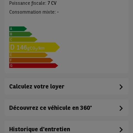
Puissance fiscale
:
7 CV
Consommation mixte
:
-
A
B
C
D
146
gCO
/km
2
E
F
G
Calculez votre loyer
Découvrez ce véhicule en 360°
Historique d'entretien