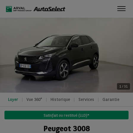
Toggl
navig
1
/
31
Loyer
Vue 360°
Historique
Services
Garantie
Satisfait ou restitué (LLD)*
Peugeot 3008