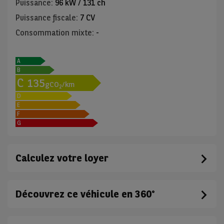
Puissance
:
96 kW / 131 ch
Puissance fiscale
:
7 CV
Consommation mixte
:
-
A
B
C
135
gCO
/km
2
D
E
F
G
Calculez votre loyer
Découvrez ce véhicule en 360°