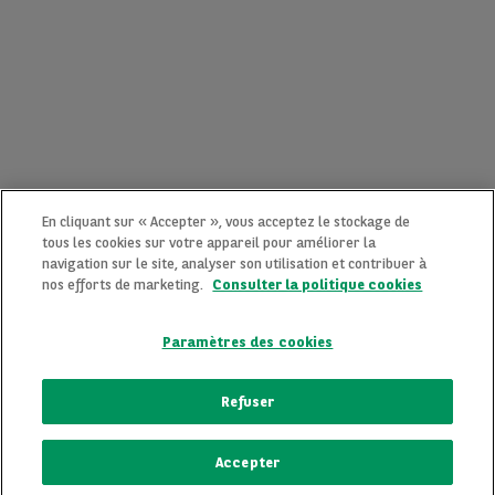
En cliquant sur « Accepter », vous acceptez le stockage de
tous les cookies sur votre appareil pour améliorer la
navigation sur le site, analyser son utilisation et contribuer à
nos efforts de marketing.
Consulter la politique cookies
Paramètres des cookies
CONTACTEZ-NOUS MAINTENANT !
Refuser
Une question ?
Accepter
Nous sommes là pour vous.
ECRIVEZ-NOUS