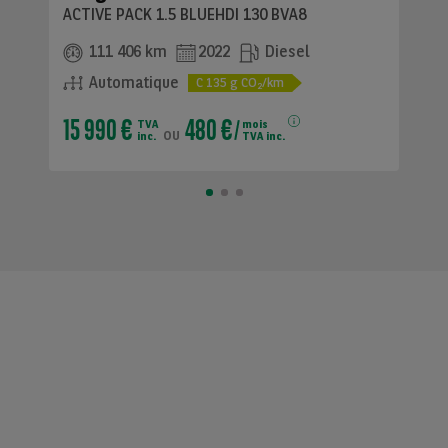
ACTIVE PACK 1.5 BLUEHDI 130 BVA8
111 406 km
2022
Diesel
Automatique
C
135
g CO
/km
2
15 990 €
480 €
TVA
mois
ou
inc.
TVA inc.