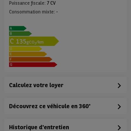
Puissance fiscale
:
7 CV
Consommation mixte
:
-
A
B
C
135
gCO
/km
2
D
E
F
G
Calculez votre loyer
Découvrez ce véhicule en 360°
Historique d'entretien