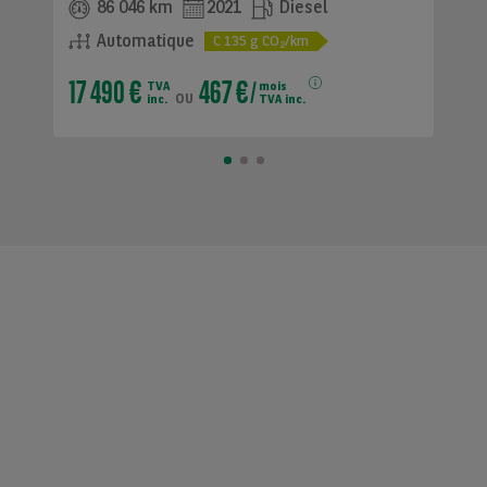
86 046 km
2021
Diesel
Automatique
C
135
g CO
/km
2
17 490 €
467 €
TVA
mois
ou
inc.
TVA inc.