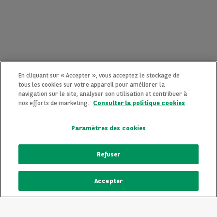
En cliquant sur « Accepter », vous acceptez le stockage de
tous les cookies sur votre appareil pour améliorer la
navigation sur le site, analyser son utilisation et contribuer à
nos efforts de marketing.
Consulter la politique cookies
Paramètres des cookies
CONTACTEZ-NOUS MAINTENANT !
Refuser
Une question ?
Accepter
Nous sommes là pour vous.
ECRIVEZ-NOUS
Vous souhaitez une précision sur un modèle qui vous plait