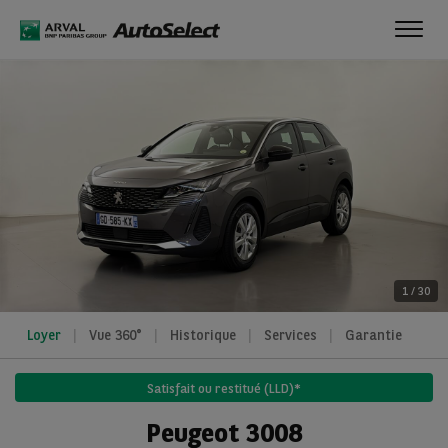
Toggl
navig
1
/
30
Loyer
Vue 360°
Historique
Services
Garantie
Satisfait ou restitué (LLD)*
Peugeot 3008