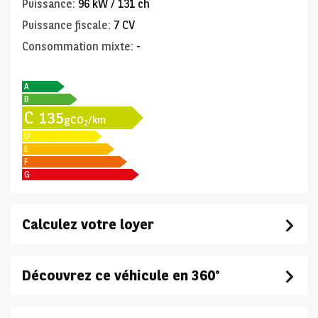
Puissance
:
96 kW / 131 ch
Puissance fiscale
:
7 CV
Consommation mixte
:
-
A
B
C
135
gCO
/km
2
D
E
F
G
Calculez votre loyer
Découvrez ce véhicule en 360°