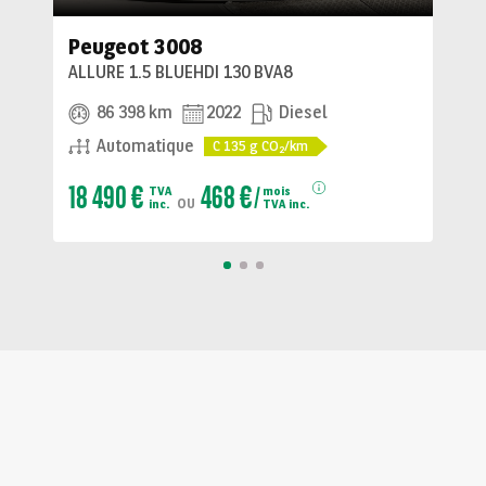
Peugeot 3008
ALLURE 1.5 BLUEHDI 130 BVA8
86 398 km
2022
Diesel
Automatique
C
135
g CO
/km
2
18 490 €
468 €
TVA
mois
ou
inc.
TVA inc.