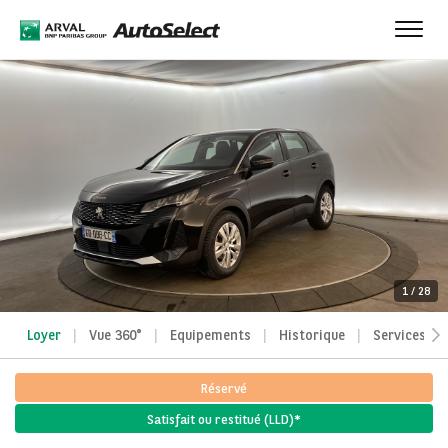
Toggl
navig
1
/
28
Loyer
Vue 360°
Equipements
Historique
Services
Réservé
Satisfait ou restitué (LLD)*