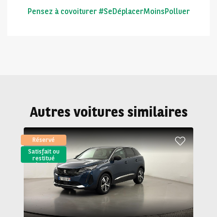
Pensez à covoiturer #SeDéplacerMoinsPolluer
Autres voitures similaires
Réservé
Satisfait ou
restitué
(LLD)*