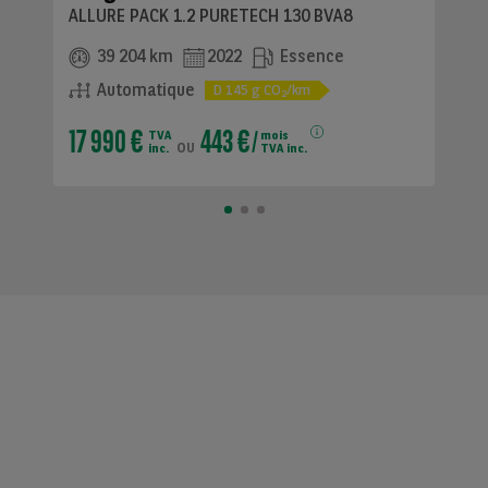
ALLURE PACK 1.2 PURETECH 130 BVA8
39 204 km
2022
Essence
Automatique
D
145
g CO
/km
2
17 990 €
443 €
TVA
mois
ou
inc.
TVA inc.