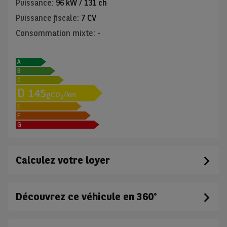
Puissance
:
96 kW / 131 ch
Puissance fiscale
:
7 CV
Consommation mixte
:
-
A
B
C
D
145
gCO
/km
2
E
F
G
Calculez votre loyer
Découvrez ce véhicule en 360°