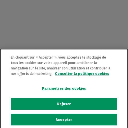
En cliquant sur « Accepter », vous acceptez le stockage de
tous les cookies sur votre appareil pour améliorer la
navigation sur le site, analyser son utilisation et contribuer à
nos efforts de marketing.
Consulter la politique cookies
Paramètres des cookies
CONTACTEZ-NOUS MAINTENANT !
Refuser
Une question ?
Accepter
Nous sommes là pour vous.
ECRIVEZ-NOUS