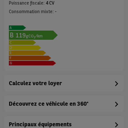
Puissance fiscale
:
4 CV
Consommation mixte
:
-
A
B
119
gCO
/km
2
C
D
E
F
G
Calculez votre loyer
Découvrez ce véhicule en 360°
Principaux équipements