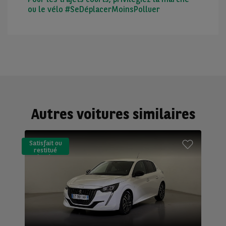
ou le vélo #SeDéplacerMoinsPolluer
Autres voitures similaires
Satisfait ou
restitué
(LLD)*