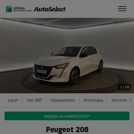
Toggl
navig
1
/
24
Loyer
Vue 360°
Equipements
Historique
Services
Satisfait ou restitué (LLD)*
Peugeot 208