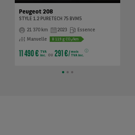
Peugeot 208
STYLE 1.2 PURETECH 75 BVM5
21 370 km
2023
Essence
Manuelle
B
119
g CO
/km
2
11 490 €
291 €
TVA
mois
ou
inc.
TVA inc.