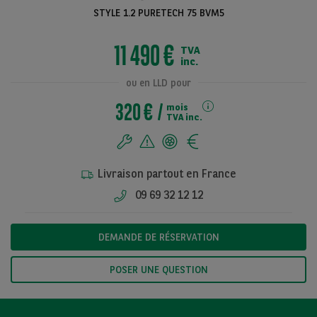
STYLE 1.2 PURETECH 75 BVM5
11 490 €
TVA
Voir toutes les
inc.
photos
ou en LLD pour
320 €
mois
TVA inc.
Livraison partout en France
09 69 32 12 12
DEMANDE DE RÉSERVATION
POSER UNE QUESTION