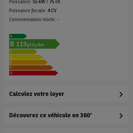
Puissance
:
55 kW / 75 ch
Puissance fiscale
:
4 CV
Consommation mixte
:
-
A
B
119
gCO
/km
2
C
D
E
F
G
Calculez votre loyer
Découvrez ce véhicule en 360°