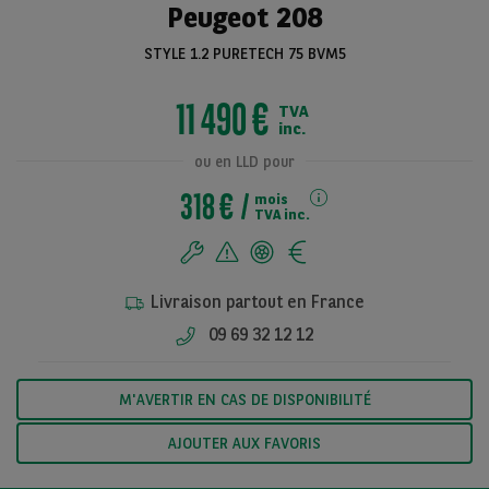
Peugeot 208
STYLE 1.2 PURETECH 75 BVM5
Voir toutes les
11 490 €
TVA
photos
inc.
ou en LLD pour
318 €
mois
TVA inc.
Livraison partout en France
09 69 32 12 12
M'AVERTIR EN CAS DE DISPONIBILITÉ
AJOUTER AUX FAVORIS