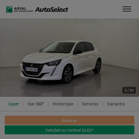
Toggl
navig
1
/
30
Loyer
Vue 360°
Historique
Services
Garantie
Réservé
Satisfait ou restitué (LLD)*