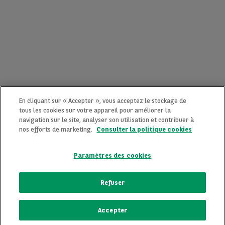
En cliquant sur « Accepter », vous acceptez le stockage de
tous les cookies sur votre appareil pour améliorer la
navigation sur le site, analyser son utilisation et contribuer à
nos efforts de marketing.
Consulter la politique cookies
Paramètres des cookies
CONTACTEZ-NOUS MAINTENANT !
Refuser
Une question ?
Accepter
Nous sommes là pour vous.
ECRIVEZ-NOUS