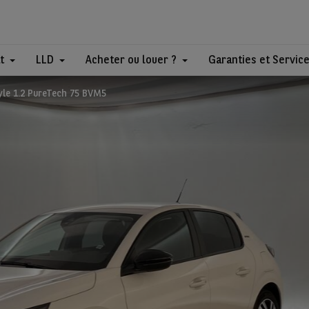
t
LLD
Acheter ou louer ?
Garanties et Servic
yle 1.2 PureTech 75 BVM5