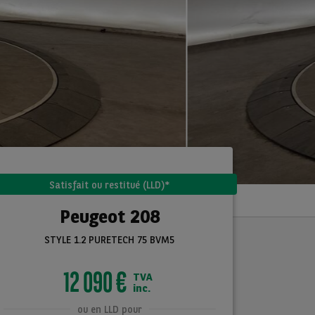
Satisfait ou restitué (LLD)*
Peugeot 208
STYLE 1.2 PURETECH 75 BVM5
12 090 €
TVA
inc.
ou en LLD pour