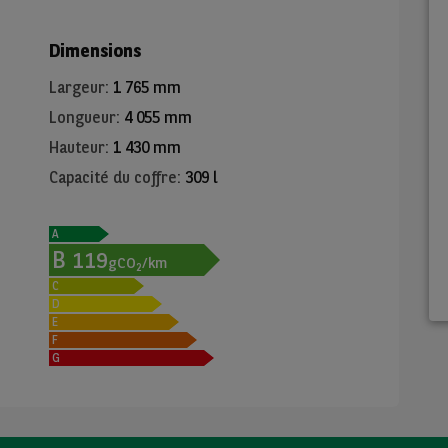
Dimensions
Largeur
:
1 765 mm
Longueur
:
4 055 mm
Hauteur
:
1 430 mm
Capacité du coffre
:
309 l
A
B
119
gCO
/km
2
C
D
E
F
G