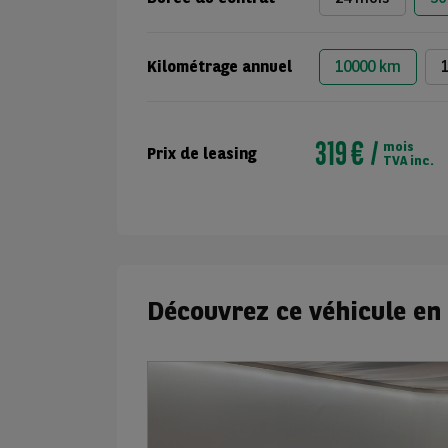
Kilométrage annuel
10000 km
319 €
mois
Prix de leasing
TVA inc.
Découvrez ce véhicule en