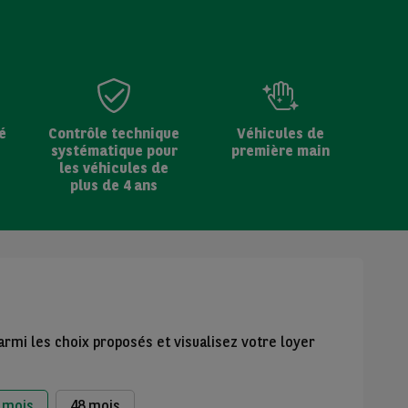
é
Contrôle technique
Véhicules de
systématique pour
première main
les véhicules de
plus de 4 ans
armi les choix proposés et visualisez votre loyer
 mois
48 mois