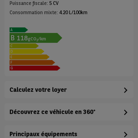
Puissance fiscale
:
5 CV
Consommation mixte
:
4.20 L/100km
A
B
118
gCO
/km
2
C
D
E
F
G
Calculez votre loyer
Découvrez ce véhicule en 360°
Principaux équipements