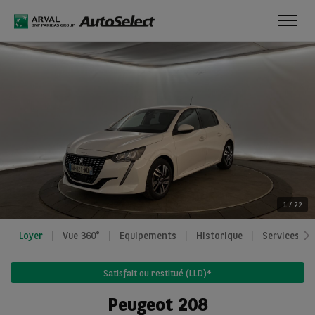
Toggl
navig
1
/
22
Loyer
Vue 360°
Equipements
Historique
Services
Satisfait ou restitué (LLD)*
Peugeot 208