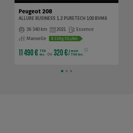
Peugeot 208
ALLURE BUSINESS 1.2 PURETECH 100 BVM6
36 340 km
2021
Essence
Manuelle
B
118
g CO
/km
2
11 490 €
320 €
TVA
mois
ou
inc.
TVA inc.