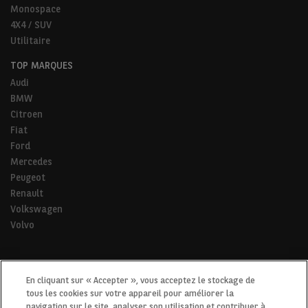
Monospace
4X4 / SUV
Utilitaire
TOP MARQUES
Audi
BMW
Citroen
Fiat
Ford
Mercedes
Peugeot
Renault
Volkswagen
Volvo
* Pour tous les trajets de la vie.
En cliquant sur « Accepter », vous acceptez le stockage de
tous les cookies sur votre appareil pour améliorer la
navigation sur le site, analyser son utilisation et contribuer à