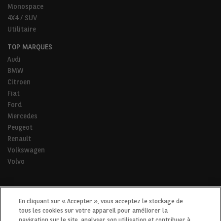
Monospace
4X4 / SUV
Utilitaire
TOP MARQUES
Audi
BMW
Citroen
Fiat
Ford
Mercedes
Peugeot
Renault
Volkswagen
Volvo
* Pour tous les trajets de la vie.
En cliquant sur « Accepter », vous acceptez le stockage de
tous les cookies sur votre appareil pour améliorer la
navigation sur le site, analyser son utilisation et contribuer à