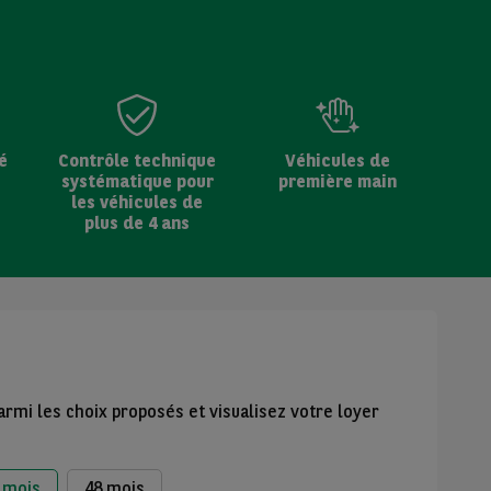
é
Contrôle technique
Véhicules de
systématique pour
première main
les véhicules de
plus de 4 ans
armi les choix proposés et visualisez votre loyer
 mois
48 mois