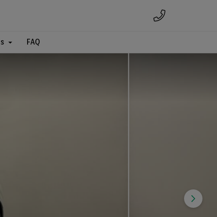
es
FAQ