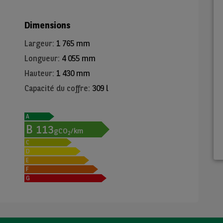
Dimensions
Largeur
:
1 765 mm
Longueur
:
4 055 mm
Hauteur
:
1 430 mm
Capacité du coffre
:
309 l
A
B
113
gCO
/km
2
C
D
E
F
G