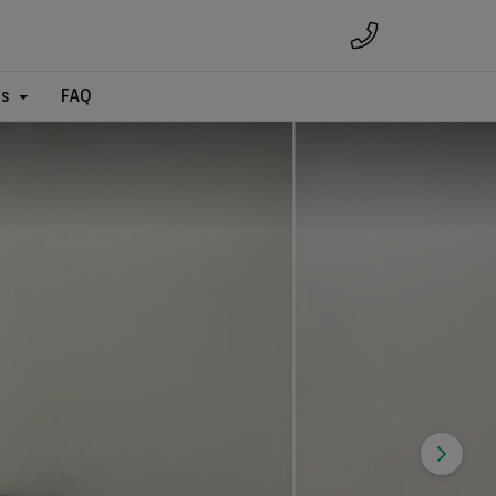
es
FAQ