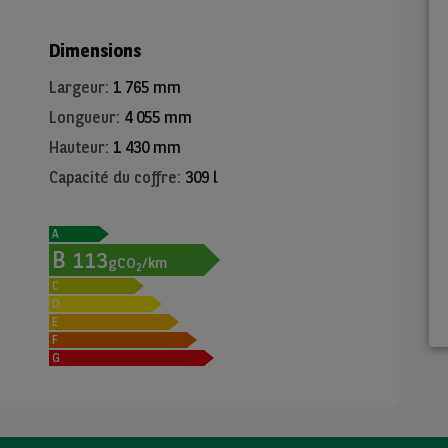
Dimensions
Largeur
:
1 765 mm
Longueur
:
4 055 mm
Hauteur
:
1 430 mm
Capacité du coffre
:
309 l
A
B
113
gCO
/km
2
C
D
E
F
G