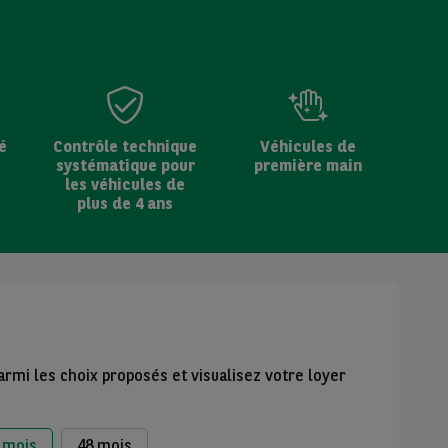
é
Contrôle technique
Véhicules de
systématique pour
première main
les véhicules de
plus de 4 ans
armi les choix proposés et visualisez votre loyer
 mois
48 mois