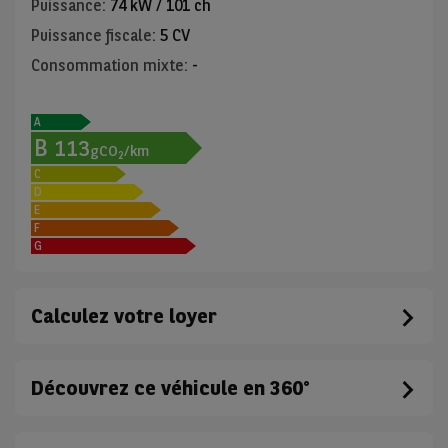
Puissance
:
74 kW / 101 ch
Puissance fiscale
:
5 CV
Consommation mixte
:
-
A
B
113
gCO
/km
2
C
D
E
F
G
Calculez votre loyer
Découvrez ce véhicule en 360°