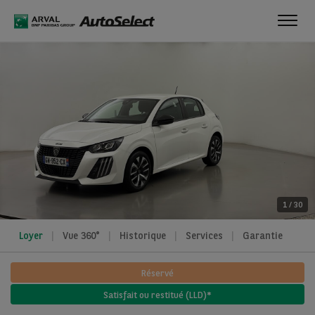
Toggl
navig
1
/
30
Loyer
Vue 360°
Historique
Services
Garantie
Réservé
Satisfait ou restitué (LLD)*