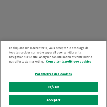
En cliquant sur « Accepter », vous acceptez le stockage de
tous les cookies sur votre appareil pour améliorer la
navigation sur le site, analyser son utilisation et contribuer à
nos efforts de marketing.
Consulter la politique cookies
Paramètres des cookies
CONTACTEZ-NOUS MAINTENANT !
Refuser
Une question ?
Accepter
Nous sommes là pour vous.
ECRIVEZ-NOUS