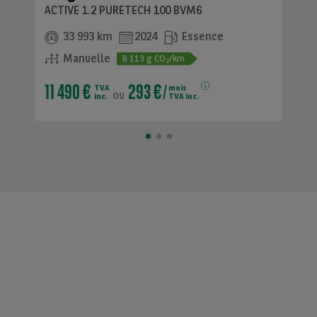
ACTIVE 1.2 PURETECH 100 BVM6
33 993 km
2024
Essence
Manuelle
B
113
g CO
/km
2
11 490 €
293 €
TVA
mois
ou
inc.
TVA inc.