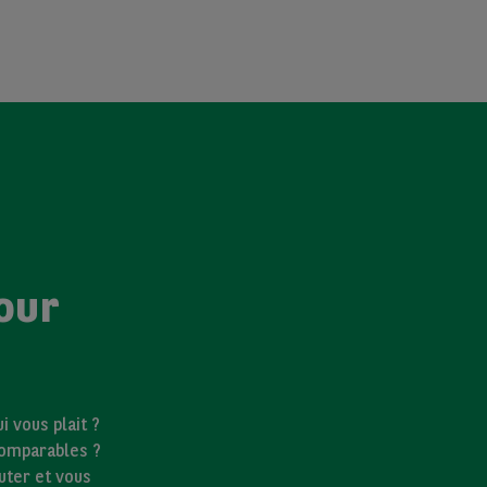
our
 vous plait ?
comparables ?
uter et vous