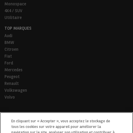
Monospace
4X4 / SUV
Utilitaire
TOP MARQUES
Audi
BMW
Citroen
Fiat
Ford
Mercedes
Peugeot
Renault
Volkswagen
Volvo
* Pour tous les trajets de la vie.
En cliquant sur « Accepter », vous acceptez le stockage de
tous les cookies sur votre appareil pour améliorer la
navigation sur le site, analyser son utilisation et contribuer à